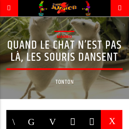
MAMBO
QUAND LE CHAT N’EST PAS
RADIO JUNIOR
LA 1ÈRE RADIO DES ENFANTS !
LÀ, LES SOURIS DANSENT
TONTON