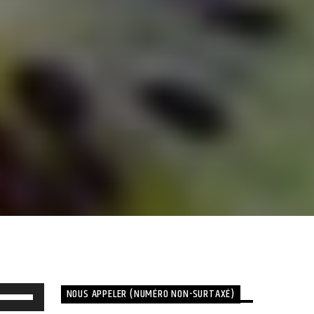
NOUS APPELER (NUMÉRO NON-SURTAXÉ)
Utilisez
les