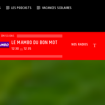
S
LES PODCASTS
VACANCES SCOLAIRES
S ÉMISSIONS
LE MAMBO DU BON MOT
NOS RADIOS
12:30
12:35
Radio Junior
Génération Do
Junior Noël