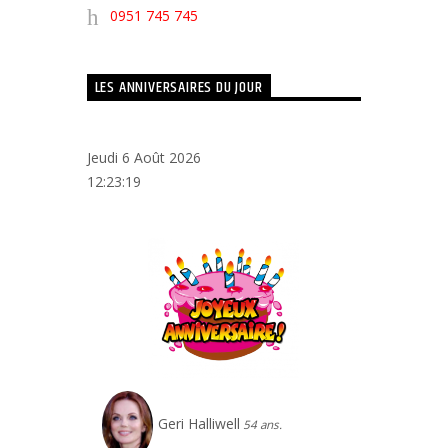
0951 745 745
flèches
haut/bas
LES ANNIVERSAIRES DU JOUR
pour
augmenter
ou
Jeudi 6 Août 2026
diminuer
12:23:20
le
volume.
Geri Halliwell
54 ans.